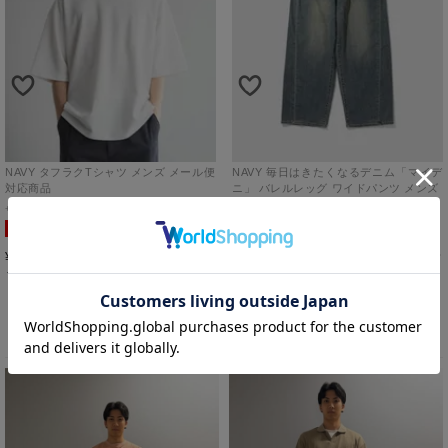
NAVY タフラクTシャツ メンズ メール便
NAVY 毎日はきたくなるデニム「マイデ
対応商品
ニ」 バレルレッグ ワイドパンツ メンズ
M
オフホワイト
S
オーバーダイブルー
4,990
SALE
¥
税込
990
カートに入れる
¥
税込
カートに入れる
このスタッフのその他のコーディネート