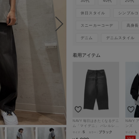
30代
40代
20代
休日スタイル
シンプルコ
スニーカーコーデ
高身長
デニム
デニムスタイル
着用アイテム
NAVY 毎日はきたくなるデニ
NAVY アクティブベスト メ
ム「マイデニ」 バレルレッ
ンズ
グ ワイドパンツ メンズ
S
ブラック
L
SALE