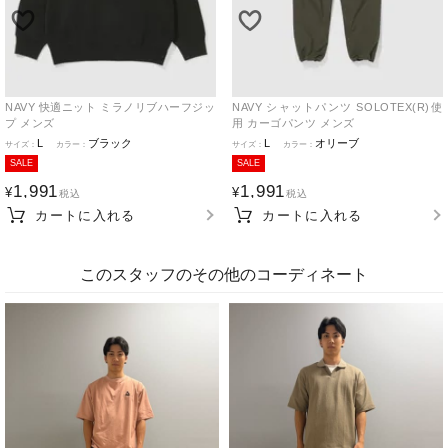
NAVY 快適ニット ミラノリブハーフジッ
NAVY シャットパンツ SOLOTEX(R)使
プ メンズ
用 カーゴパンツ メンズ
L
ブラック
L
オリーブ
SALE
SALE
1,991
1,991
¥
¥
税込
税込
カートに入れる
カートに入れる
このスタッフのその他のコーディネート