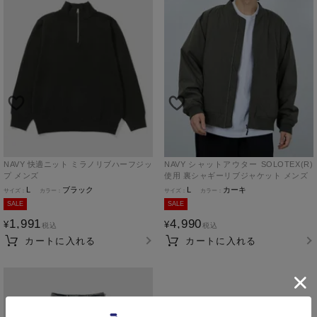
NAVY 快適ニット ミラノリブハーフジッ
NAVY シャットアウター SOLOTEX(R)
プ メンズ
使用 裏シャギーリブジャケット メンズ
L
ブラック
L
カーキ
SALE
SALE
1,991
4,990
¥
¥
税込
税込
カートに入れる
カートに入れる