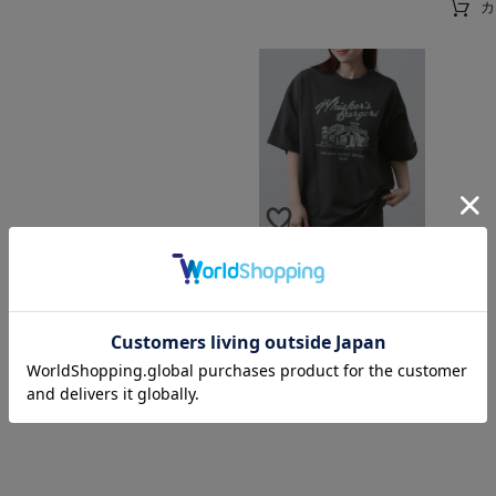
[値下げ]NAVY ヘビーウエイ
トルーズTシャツ レディース
メール便 対応商品
F
チャコール
SALE
定価
¥
2,990
1,991
¥
値下げ価格
税込
カートに入れる