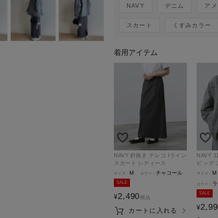
NAVY
デニム
アメ
スカート
くすみカラー
着用アイテム
NAVY 針抜き テレコ Iライン
NAVY 11ozコットンデニム
スカート レディース
ビッグ
ト レデ
M
チャコール
M
SALE
ラ
SALE
2,490
¥
税込
2,9
¥
カートに入れる