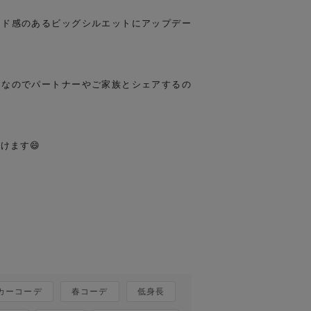
ンド感のあるビッグシルエットにアップデー
ンなのでパートナーやご家族とシェアするの
ます😄

カーコーデ
春コーデ
低身長