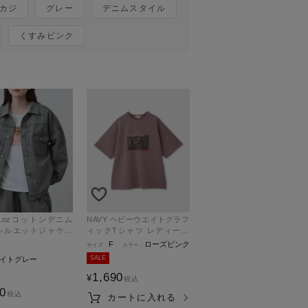
カジ
グレー
デニムスタイル
くすみピンク
NAVY ヘビーウエイトグラフ
シルエットジャケッ
ィックTシャツ レディース
ィース
メール便 対応商品
F
ローズピンク
SALE
イトグレー
1,690
¥
税込
90
税込
カートに入れる