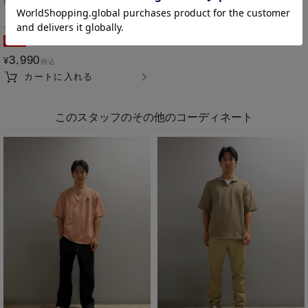
NAVY ブリーズデニム Type2ジャケット
メンズ
L
ネイビー
SALE
3,990
¥
税込
カートに入れる
このスタッフのその他のコーディネート