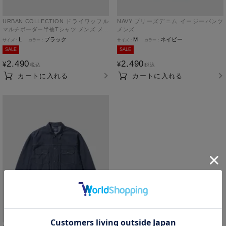
URBAN COLLECTION ドライワッフル
NAVY ブリーズデニム イージーパンツ
マルチボーダー半袖Tシャツ メンズ メー
メンズ
ル便 対応商品
L
ブラック
M
ネイビー
SALE
SALE
2,490
2,490
¥
¥
税込
税込
カートに入れる
カートに入れる