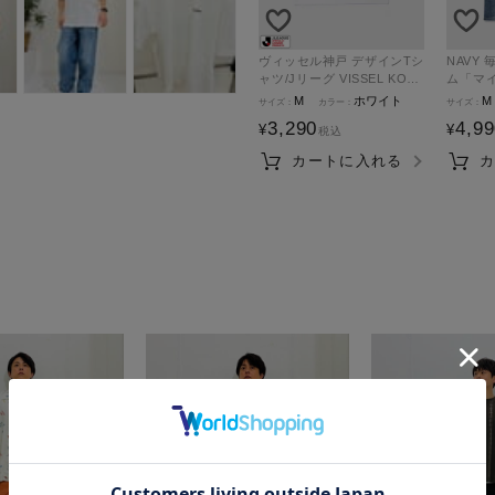
ヴィッセル神戸 デザインTシ
NAVY 毎日はきたくなるデニ
ャツ/Jリーグ VISSEL KOBE
ム「マ
メンズ メール便 対応商品
グ ワイ
M
ホワイト
M
3,290
4,9
¥
¥
税込
カートに入れる