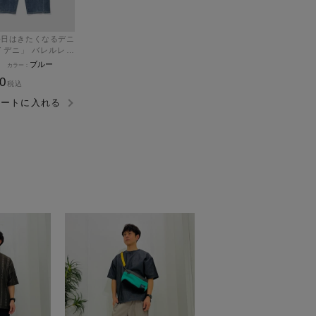
イデニ」 バレルレッ
ドパンツ メンズ
ブルー
90
税込
カートに入れる