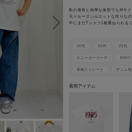
私の身長と肉厚な体型でもMサイ
元々ルーズシルエットな作りなの
中にまだTシャツ1枚重ねられるぐ
30代
40代
20代
スニーカーコーデ
NAVY
骨格ストレート
デニム色
着用アイテム