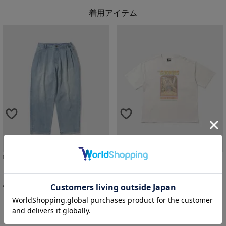
着用アイテム
NAVY 毎日はきたくなるデニム「マイデ
『THE GOONIES』/ムービーTシャツ
ニ」 ワイドテーパード メンズ
メンズ メール便 対応商品
M
フェードブルー
L
オフホワイト
4,990
SALE
¥
税込
2,490
カートに入れる
¥
税込
カートに入れる