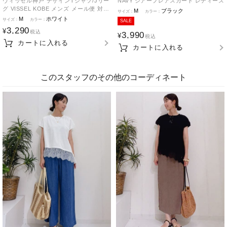
ヴィッセル神戸 デザインTシャツ/Jリー
NAVY シアーフレアスカート レディース
グ VISSEL KOBE メンズ メール便 対応
M
ブラック
商品
M
ホワイト
SALE
3,290
¥
税込
3,990
¥
税込
カートに入れる
カートに入れる
このスタッフのその他のコーディネート