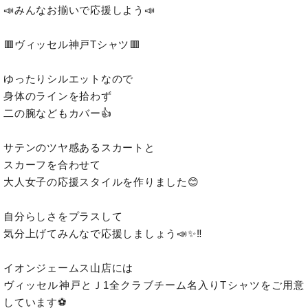
📣みんなお揃いで応援しよう📣

🟥ヴィッセル神戸Tシャツ🟥

ゆったりシルエットなので

身体のラインを拾わず

二の腕などもカバー👍

サテンのツヤ感あるスカートと

スカーフを合わせて

大人女子の応援スタイルを作りました😊

自分らしさをプラスして

気分上げてみんなで応援しましょう📣✨‼️

イオンジェームス山店には

ヴィッセル神戸とＪ1全クラブチーム名入りTシャツをご用意
しています⚽️
