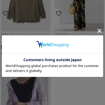
Idnes リネンシャーリングシャツ レディ
Free Nature インドファブリック レーヨ
ース
ンワイドパンツ レディース
F
カーキグリーン
M
グレー
SALE
SALE
1,991
1,991
¥
¥
税込
税込
カートに入れる
カートに入れる