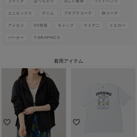
ブラック
ぽっちゃり
涼しい素材
ワイドパンツ
ユニセックス
デニム
プチプラコーデ
秋コーデ
アメカジ
UV対策
キャップ
マイデ二
イエロー
パーカー
T-GRAPHICS
着用アイテム