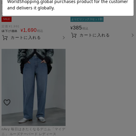
[値下げ]ストレッチ裾シャーリングクロ
NAVY リブクォーターソックス バンブー
ップドパンツ レディース
素材 レディース
L
ブラック
23-25cm
サックス
SALE
よりどりソックスセット割
定価
¥
1,991
385
¥
税込
1,690
¥
税込
値下げ価格
カートに入れる
カートに入れる
nAvy 毎日はきたくなるデニム「マイデ
ニ」 ルーズテーパード レディース