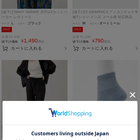
[値下げ]NAVY SARARI 天竺UVカットパ
[値下げ]T-GRAPHICS アメカジキャラ半
ーカー レディース
袖Tシャツ メンズ メール便 対応商品
L
ブラック
M
オートミール
SALE
SALE
定価
¥
2,490
定価
¥
1,290
1,490
790
¥
¥
税込
税込
値下げ価格
値下げ価格
カートに入れる
カートに入れる