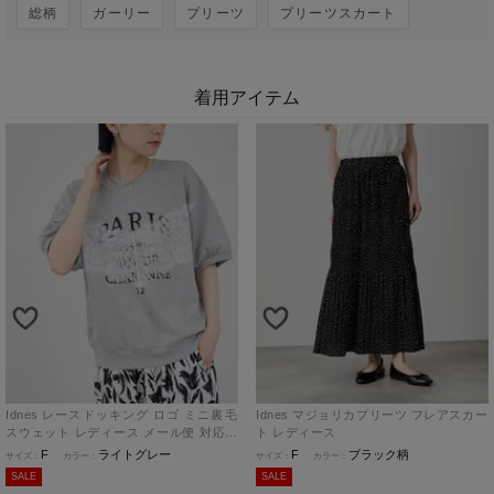
総柄
ガーリー
プリーツ
プリーツスカート
着用アイテム
Idnes レースドッキング ロゴ ミニ裏毛
Idnes マジョリカプリーツ フレアスカー
スウェット レディース メール便 対応商
ト レディース
品
F
ライトグレー
F
ブラック柄
SALE
SALE