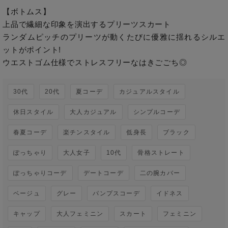
【ボトムス】

上品で繊細な印象を演出するプリーツスカート

ランダムピッチのプリーツが動くたびに優雅に揺れるシルエ
ットがポイント!

ウエストゴム仕様でストレスフリーなはきごごち◎
30代
20代
夏コーデ
カジュアルスタイル
休日スタイル
大人カジュアル
シンプルコーデ
春夏コーデ
楽チンスタイル
低身長
ブラック
ぽっちゃり
大人女子
10代
骨格ストレート
ぽっちゃりコーデ
デートコーデ
二の腕カバー
ベージュ
グレー
パンプスコーデ
イドネス
キャップ
大人フェミニン
スカート
フェミニン