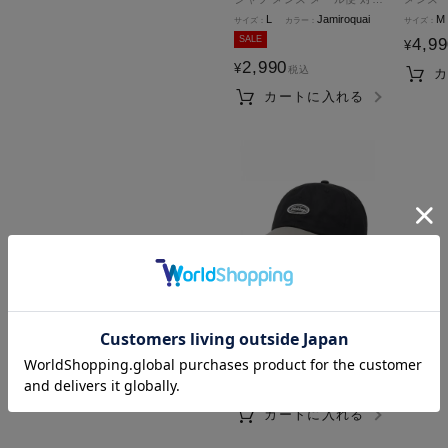
商品
L
Jamiroquai
M
SALE
4,9
¥
2,990
¥
税込
カートに入れる
Dickies リップストップ ワ
ンポイントロゴ刺しゅう キ
ャップ メンズ
F
ブラック杢
2,530
¥
税込
カートに入れる