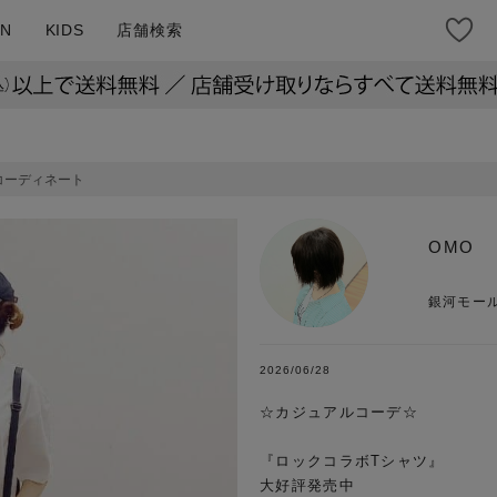
N
KIDS
店舗検索
コーディネート
OMO
銀河モー
2026/06/28
☆カジュアルコーデ☆

『ロックコラボTシャツ』

大好評発売中
