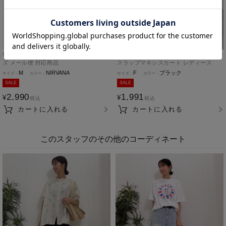
NAVY ロックバンド コラボTシャツ メン
Free Nature コットン刺繍メッシュレー
ズ メール便 対応商品
スラップマキシスカート レディース
M
NIRVANA
F
ブラック
SALE
SALE
2,990
1,991
¥
¥
税込
税込
カートに入れる
カートに入れる
このスタッフのその他のコーディネート