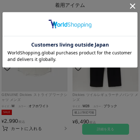
着用アイテム
GENUINE Dickies ストライプワークシ
Dickies ツイルレギュラーチノパンツ メ
ャツ メンズ
ンズ
M
オフホワイト
W28
ブラック
SALE
裾上げ対応可能
2,990
6,490
¥
¥
税込
税込
カートに入れる
詳細を見る