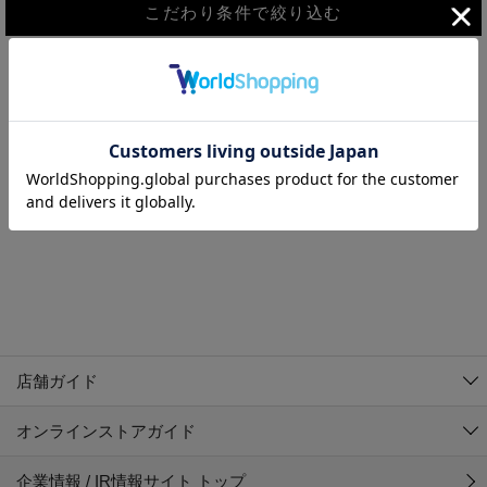
こだわり条件で絞り込む
MEN
WOMEN
アウター
検索条件に該当するコーディネートが見つかりませんでした。 検
KIDS
索条件を変更してください。
コーチジャケット
～109cm
コート
110cm～119cm
北海道
その他アウター
120cm～129cm
ダウンジャケット
東北
アルティモール東神楽店
130cm～139cm
テーラードジャケット
イオン札幌西岡店
関東
銀河モール花巻店
140cm～149cm
店舗ガイド
デニムジャケット
イオンタウン南陽店
150cm～159cm
中部
ジョイフル本田千代田店
オンラインストアガイド
ベスト
ガーラタウン青森店
160cm～169cm
イオン栃木店
近畿
ギャラリエアピタ知立店
マウンテンパーカー・ウィンドブレーカー
企業情報 / IR情報サイト トップ
イオン米沢店
170cm～179cm