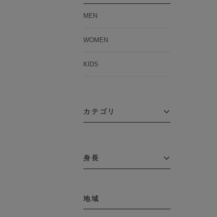
MEN
WOMEN
KIDS
カテゴリ
アウター
コーチジャケット
身長
コート
その他アウター
～109cm
ダウンジャケット
テーラードジャケット
地域
110cm～119cm
デニムジャケット