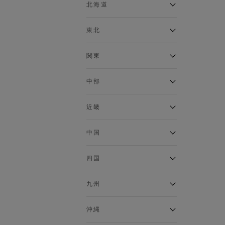
ベスト
北海道
120cm～129cm
マウンテンパーカー・ウィン
ドブレーカー
アルティモール東神楽店
東北
130cm～139cm
イオン札幌西岡店
トップス
銀河モール花巻店
関東
140cm～149cm
カーディガン
イオンタウン南陽店
キャミソール・タンクトップ
ジョイフル本田千代田店
ガーラタウン青森店
中部
スウェット・トレーナー
150cm～159cm
イオン栃木店
イオン米沢店
タンクトップ
ギャラリエアピタ知立店
MINANO分倍河原店
近畿
ニット・セーター
160cm～169cm
イオンタウン大垣店
ガーデン前橋店
パーカー
エコール・リラ店
半田インター店
中国
ベスト・ジレ
イオンモール下妻店
170cm～179cm
フレスポ福知山店
エアポートウォーク名古屋店
ポロシャツ
MEGAドン・キホーテUNY佐
Pモール藤田店
エスタ和田山店
四国
五分袖・七分袖Tシャツ
原東店
イオンタウン刈谷店
180cm～189cm
フジグラン三原店
五分袖・七分袖シャツ
イオンモール東員
イオンタウンふじみ野店
ラグーナテンボス蒲郡店
パワーセンター高知店
ゆめタウン益田店
九州
長袖Tシャツ
バザールタウン篠山店
190cm～
ザ・マーケットプレイス川越
バロー刈谷店
フジグラン北島店
長袖シャツ
総社
的場店
ミ・ナーラ店
イオンモール三光店
NAVYららぽーと沼津
半袖Tシャツ
高知インター北川添
沖縄
東岡山
川崎DICE店
セブンパーク天美店
フレスポ鳥栖店
半袖シャツ
NAVY イオンモール豊川
イオンモール今治新都市