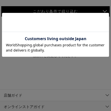
こだわり条件で絞り込む
MEN
WOMEN
アウター
検索条件に該当するコーディネートが見つかりませんでした。 検
KIDS
索条件を変更してください。
コーチジャケット
～109cm
コート
110cm～119cm
北海道
その他アウター
120cm～129cm
ダウンジャケット
東北
アルティモール東神楽店
130cm～139cm
テーラードジャケット
イオン札幌西岡店
関東
銀河モール花巻店
140cm～149cm
店舗ガイド
デニムジャケット
イオンタウン南陽店
150cm～159cm
中部
ジョイフル本田千代田店
オンラインストアガイド
ベスト
ガーラタウン青森店
160cm～169cm