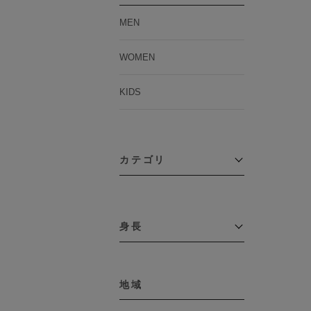
MEN
WOMEN
KIDS
カテゴリ
アウター
コーチジャケット
身長
コート
その他アウター
～109cm
ダウンジャケット
テーラードジャケット
地域
110cm～119cm
デニムジャケット