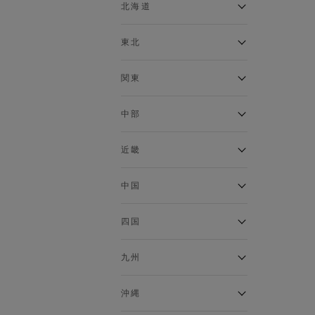
ベスト
北海道
120cm～129cm
マウンテンパーカー・ウィン
ドブレーカー
アルティモール東神楽店
東北
130cm～139cm
イオン札幌西岡店
トップス
銀河モール花巻店
関東
140cm～149cm
カーディガン
イオンタウン南陽店
キャミソール・タンクトップ
ジョイフル本田千代田店
ガーラタウン青森店
中部
スウェット・トレーナー
150cm～159cm
イオン栃木店
イオン米沢店
タンクトップ
ギャラリエアピタ知立店
MINANO分倍河原店
近畿
ニット・セーター
160cm～169cm
イオンタウン大垣店
ガーデン前橋店
パーカー
エコール・リラ店
半田インター店
中国
ベスト・ジレ
イオンモール下妻店
170cm～179cm
フレスポ福知山店
エアポートウォーク名古屋店
ポロシャツ
MEGAドン・キホーテUNY佐
Pモール藤田店
エスタ和田山店
四国
五分袖・七分袖Tシャツ
原東店
イオンタウン刈谷店
180cm～189cm
フジグラン三原店
五分袖・七分袖シャツ
イオンモール東員
イオンタウンふじみ野店
ラグーナテンボス蒲郡店
パワーセンター高知店
ゆめタウン益田店
九州
長袖Tシャツ
バザールタウン篠山店
190cm～
ザ・マーケットプレイス川越
バロー刈谷店
フジグラン北島店
長袖シャツ
総社
的場店
ミ・ナーラ店
イオンモール三光店
NAVYららぽーと沼津
半袖Tシャツ
高知インター北川添
沖縄
東岡山
川崎DICE店
セブンパーク天美店
フレスポ鳥栖店
半袖シャツ
NAVY イオンモール豊川
イオンモール今治新都市