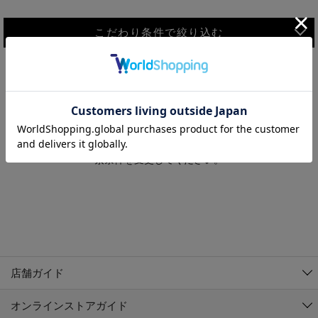
こだわり条件で絞り込む
MEN
WOMEN
アウター
検索条件に該当するコーディネートが見つかりませんでした。 検
KIDS
索条件を変更してください。
コーチジャケット
～109cm
コート
110cm～119cm
北海道
その他アウター
120cm～129cm
ダウンジャケット
東北
アルティモール東神楽店
130cm～139cm
テーラードジャケット
イオン札幌西岡店
関東
銀河モール花巻店
140cm～149cm
店舗ガイド
デニムジャケット
イオンタウン南陽店
150cm～159cm
中部
ジョイフル本田千代田店
オンラインストアガイド
ベスト
ガーラタウン青森店
160cm～169cm