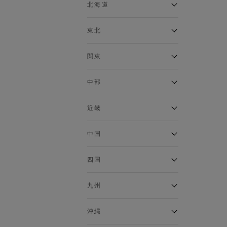
ベスト
北海道
120cm～129cm
マウンテンパーカー・ウィン
ドブレーカー
アルティモール東神楽店
東北
130cm～139cm
イオン札幌西岡店
トップス
銀河モール花巻店
関東
140cm～149cm
カーディガン
イオンタウン南陽店
キャミソール・タンクトップ
ジョイフル本田千代田店
ガーラタウン青森店
中部
スウェット・トレーナー
150cm～159cm
イオン栃木店
イオン米沢店
タンクトップ
ギャラリエアピタ知立店
MINANO分倍河原店
近畿
ニット・セーター
160cm～169cm
イオンタウン大垣店
ガーデン前橋店
パーカー
エコール・リラ店
半田インター店
中国
ベスト・ジレ
イオンモール下妻店
170cm～179cm
フレスポ福知山店
エアポートウォーク名古屋店
ポロシャツ
MEGAドン・キホーテUNY佐
Pモール藤田店
エスタ和田山店
四国
五分袖・七分袖Tシャツ
原東店
イオンタウン刈谷店
180cm～189cm
フジグラン三原店
五分袖・七分袖シャツ
イオンモール東員
イオンタウンふじみ野店
ラグーナテンボス蒲郡店
パワーセンター高知店
ゆめタウン益田店
九州
長袖Tシャツ
バザールタウン篠山店
190cm～
ザ・マーケットプレイス川越
バロー刈谷店
フジグラン北島店
長袖シャツ
総社
的場店
ミ・ナーラ店
イオンモール三光店
NAVYららぽーと沼津
半袖Tシャツ
高知インター北川添
沖縄
東岡山
川崎DICE店
セブンパーク天美店
フレスポ鳥栖店
半袖シャツ
NAVY イオンモール豊川
イオンモール今治新都市