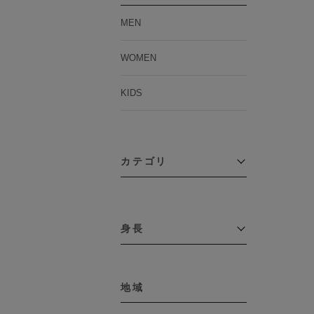
MEN
WOMEN
KIDS
カテゴリ
アウター
コーチジャケット
身長
コート
その他アウター
～109cm
ダウンジャケット
テーラードジャケット
地域
110cm～119cm
デニムジャケット