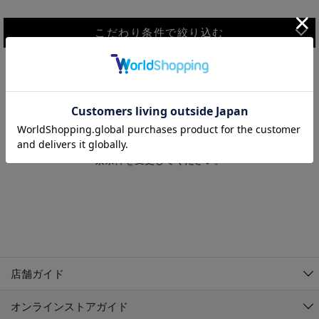
こだわり条件で絞り込む
MEN
WOMEN
アウター
検索条件に該当するコーディネートが見つかりませんでした。 検
KIDS
索条件を変更してください。
コーチジャケット
～109cm
コート
110cm～119cm
北海道
その他アウター
120cm～129cm
ダウンジャケット
東北
アルティモール東神楽店
130cm～139cm
テーラードジャケット
イオン札幌西岡店
関東
銀河モール花巻店
140cm～149cm
店舗ガイド
デニムジャケット
イオンタウン南陽店
150cm～159cm
中部
ジョイフル本田千代田店
オンラインストアガイド
ベスト
ガーラタウン青森店
160cm～169cm