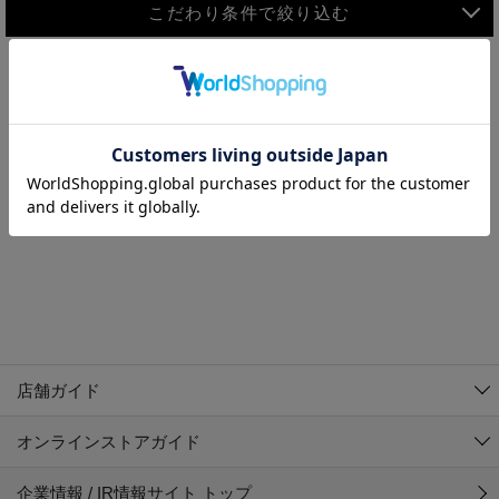
こだわり条件で絞り込む
MEN
WOMEN
アウター
検索条件に該当するコーディネートが見つかりませんでした。 検
KIDS
索条件を変更してください。
コーチジャケット
～109cm
コート
110cm～119cm
北海道
その他アウター
120cm～129cm
ダウンジャケット
東北
アルティモール東神楽店
130cm～139cm
テーラードジャケット
イオン札幌西岡店
関東
銀河モール花巻店
140cm～149cm
店舗ガイド
デニムジャケット
イオンタウン南陽店
150cm～159cm
中部
ジョイフル本田千代田店
オンラインストアガイド
ベスト
ガーラタウン青森店
160cm～169cm
イオン栃木店
近畿
ギャラリエアピタ知立店
マウンテンパーカー・ウィンドブレーカー
企業情報 / IR情報サイト トップ
イオン米沢店
170cm～179cm