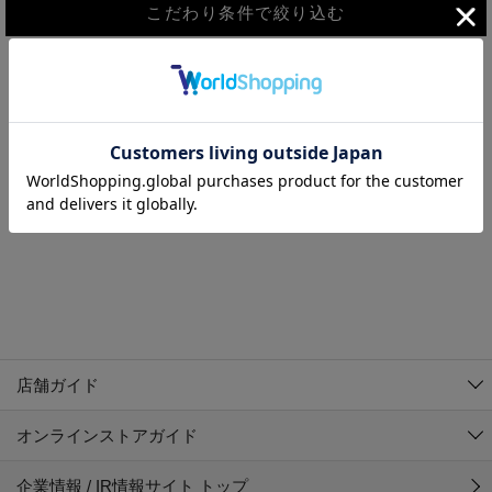
こだわり条件で絞り込む
MEN
WOMEN
アウター
検索条件に該当するコーディネートが見つかりませんでした。 検
KIDS
索条件を変更してください。
コーチジャケット
～109cm
コート
110cm～119cm
北海道
その他アウター
120cm～129cm
ダウンジャケット
東北
アルティモール東神楽店
130cm～139cm
テーラードジャケット
イオン札幌西岡店
関東
銀河モール花巻店
140cm～149cm
店舗ガイド
デニムジャケット
イオンタウン南陽店
150cm～159cm
中部
ジョイフル本田千代田店
オンラインストアガイド
ベスト
ガーラタウン青森店
160cm～169cm
イオン栃木店
近畿
ギャラリエアピタ知立店
マウンテンパーカー・ウィンドブレーカー
企業情報 / IR情報サイト トップ
イオン米沢店
170cm～179cm