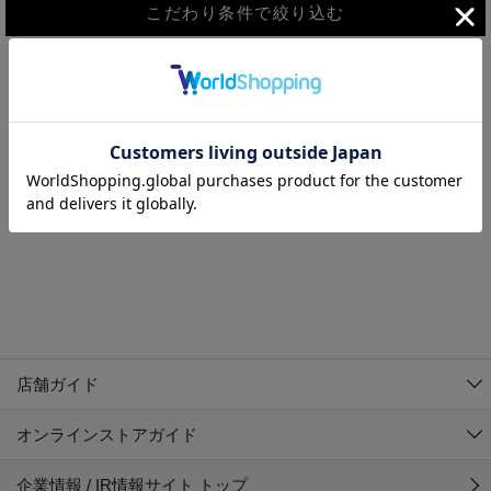
こだわり条件で絞り込む
MEN
WOMEN
アウター
検索条件に該当するコーディネートが見つかりませんでした。 検
KIDS
索条件を変更してください。
コーチジャケット
～109cm
コート
110cm～119cm
北海道
その他アウター
120cm～129cm
ダウンジャケット
東北
アルティモール東神楽店
130cm～139cm
テーラードジャケット
イオン札幌西岡店
関東
銀河モール花巻店
140cm～149cm
店舗ガイド
デニムジャケット
イオンタウン南陽店
150cm～159cm
中部
ジョイフル本田千代田店
オンラインストアガイド
ベスト
ガーラタウン青森店
160cm～169cm
イオン栃木店
近畿
ギャラリエアピタ知立店
マウンテンパーカー・ウィンドブレーカー
企業情報 / IR情報サイト トップ
イオン米沢店
170cm～179cm