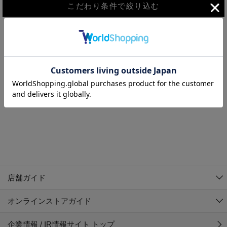
こだわり条件で絞り込む
MEN
WOMEN
アウター
検索条件に該当するコーディネートが見つかりませんでした。 検
KIDS
索条件を変更してください。
コーチジャケット
～109cm
コート
110cm～119cm
北海道
その他アウター
120cm～129cm
ダウンジャケット
東北
アルティモール東神楽店
130cm～139cm
テーラードジャケット
イオン札幌西岡店
関東
銀河モール花巻店
140cm～149cm
店舗ガイド
デニムジャケット
イオンタウン南陽店
150cm～159cm
中部
ジョイフル本田千代田店
オンラインストアガイド
ベスト
ガーラタウン青森店
160cm～169cm
イオン栃木店
近畿
ギャラリエアピタ知立店
マウンテンパーカー・ウィンドブレーカー
企業情報 / IR情報サイト トップ
イオン米沢店
170cm～179cm