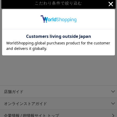
こだわり条件で絞り込む
MEN
WOMEN
アウター
検索条件に該当するコーディネートが見つかりませんでした。 検
KIDS
索条件を変更してください。
コーチジャケット
～109cm
コート
110cm～119cm
北海道
その他アウター
120cm～129cm
ダウンジャケット
東北
アルティモール東神楽店
130cm～139cm
テーラードジャケット
イオン札幌西岡店
関東
銀河モール花巻店
140cm～149cm
店舗ガイド
デニムジャケット
イオンタウン南陽店
150cm～159cm
中部
ジョイフル本田千代田店
オンラインストアガイド
ベスト
ガーラタウン青森店
160cm～169cm
イオン栃木店
近畿
ギャラリエアピタ知立店
マウンテンパーカー・ウィンドブレーカー
企業情報 / IR情報サイト トップ
イオン米沢店
170cm～179cm