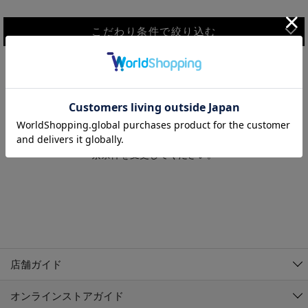
こだわり条件で絞り込む
MEN
WOMEN
アウター
検索条件に該当するコーディネートが見つかりませんでした。 検
KIDS
索条件を変更してください。
コーチジャケット
～109cm
コート
110cm～119cm
北海道
その他アウター
120cm～129cm
ダウンジャケット
東北
アルティモール東神楽店
130cm～139cm
テーラードジャケット
イオン札幌西岡店
関東
銀河モール花巻店
140cm～149cm
店舗ガイド
デニムジャケット
イオンタウン南陽店
150cm～159cm
中部
ジョイフル本田千代田店
オンラインストアガイド
ベスト
ガーラタウン青森店
160cm～169cm