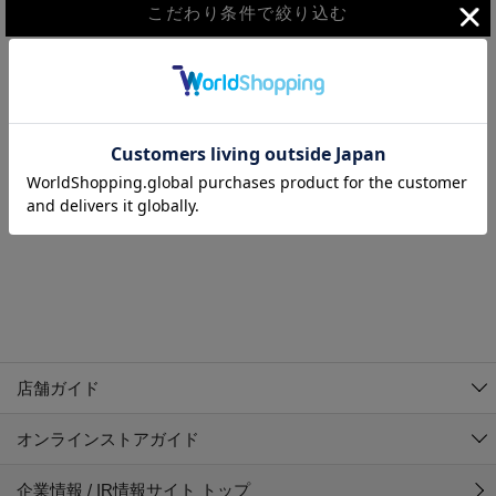
こだわり条件で絞り込む
MEN
WOMEN
アウター
検索条件に該当するコーディネートが見つかりませんでした。 検
KIDS
索条件を変更してください。
コーチジャケット
～109cm
コート
110cm～119cm
北海道
その他アウター
120cm～129cm
ダウンジャケット
東北
アルティモール東神楽店
130cm～139cm
テーラードジャケット
イオン札幌西岡店
関東
銀河モール花巻店
140cm～149cm
店舗ガイド
デニムジャケット
イオンタウン南陽店
150cm～159cm
中部
ジョイフル本田千代田店
オンラインストアガイド
ベスト
ガーラタウン青森店
160cm～169cm
イオン栃木店
近畿
ギャラリエアピタ知立店
マウンテンパーカー・ウィンドブレーカー
企業情報 / IR情報サイト トップ
イオン米沢店
170cm～179cm