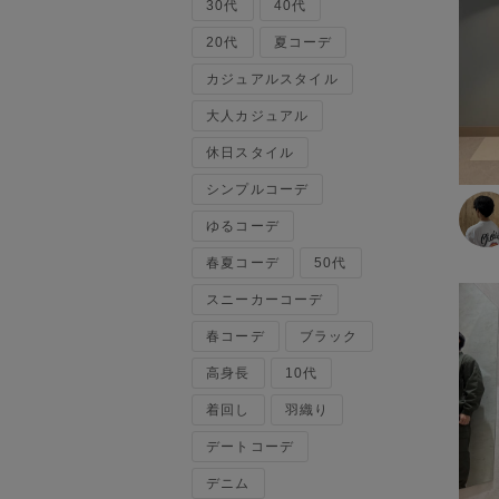
30代
ベスト
40代
120cm～129cm
マウンテンパーカー・ウィン
20代
夏コーデ
ドブレーカー
カジュアルスタイル
130cm～139cm
トップス
大人カジュアル
140cm～149cm
カーディガン
休日スタイル
キャミソール・タンクトップ
シンプルコーデ
スウェット・トレーナー
150cm～159cm
タンクトップ
ゆるコーデ
ニット・セーター
160cm～169cm
春夏コーデ
50代
パーカー
スニーカーコーデ
ベスト・ジレ
170cm～179cm
ポロシャツ
春コーデ
ブラック
五分袖・七分袖Tシャツ
180cm～189cm
高身長
10代
五分袖・七分袖シャツ
長袖Tシャツ
着回し
羽織り
190cm～
長袖シャツ
デートコーデ
半袖Tシャツ
デニム
半袖シャツ