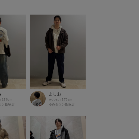
お
よしお
176cm
176cm
ウン飯塚店
ゆめタウン飯塚店