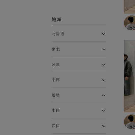
ボトムス
地域
カーゴパンツ
クロップドパンツ・アンクル
北海道
パンツ
ジョガーパンツ
アルティモール東神楽店
スウェットパンツ
東北
イオン札幌西岡店
スカート
銀河モール花巻店
チノパン
関東
デニム・ジーンズ
イオンタウン南陽店
ジョイフル本田千代田店
トラウザー
ガーラタウン青森店
中部
ハーフパンツ・ショートパン
イオン栃木店
イオン米沢店
ツ
ギャラリエアピタ知立店
MINANO分倍河原店
近畿
レギンス
イオンタウン大垣店
ガーデン前橋店
ロングパンツ
エコール・リラ店
半田インター店
中国
ワイドパンツ
イオンモール下妻店
フレスポ福知山店
エアポートウォーク名古屋店
MEGAドン・キホーテUNY佐
Pモール藤田店
インナー
エスタ和田山店
四国
原東店
イオンタウン刈谷店
フジグラン三原店
イオンモール東員