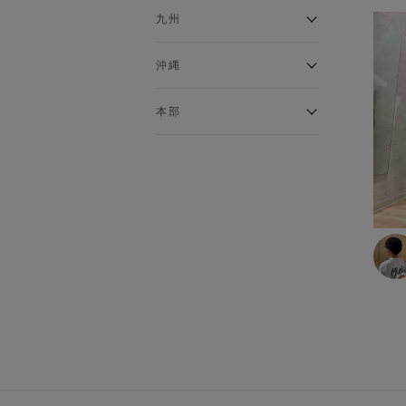
あったかインナー
イオンタウンふじみ野店
ラグーナテンボス蒲郡店
パワーセンター高知店
ゆめタウン益田店
九州
インナーシャツ
バザールタウン篠山店
ザ・マーケットプレイス川越
バロー刈谷店
フジグラン北島店
総社
インナータイツ
的場店
ミ・ナーラ店
イオンモール三光店
NAVYららぽーと沼津
高知インター北川添
沖縄
ショーツ
東岡山
川崎DICE店
セブンパーク天美店
フレスポ鳥栖店
NAVY イオンモール豊川
ソックス
イオンモール今治新都市
西友大船店
イオン北谷店
ピフレ新長田店
伊万里店
本部
トランクス・ボクサーパンツ
豊田梅坪店
大井町店
イーアス沖縄豊崎
ブラトップ
ららぽーと堺店
イオンタウン日向店
須坂インター店
本部
イオンタウン水戸南
ゆめタウン姫路店
イオンモール大牟田
塩尻GAZA店
グッズ
コムボックス光明池店
那珂川店
イオン名古屋東
ベルト
イオン山崎店
アクロスプラザ森町
イオンモールとなみ
ストール・マフラー
イオンジェームス山店
オプシアミスミ店
ネクタイ
イオンモール東員
バッグ
イトーヨーカドー明石店
フェニックスガーデン浮の城
イオンモールかほく
店
靴
パラディ学園前
手袋・アームウォーマー
ゆめタウンシティモール店
帽子
モラージュ佐賀店
その他グッズ
アクロスモール春日店
ゆめタウン飯塚店
ルームウェア