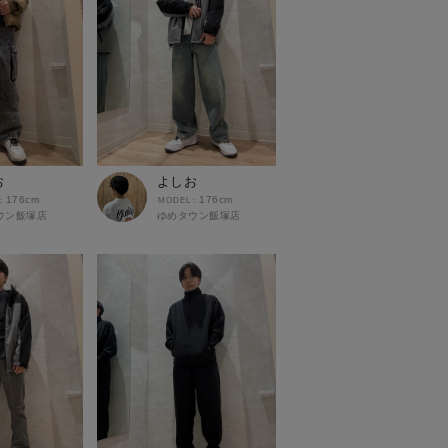
お
よしお
176cm
176cm
ウン飯塚店
ゆめタウン飯塚店