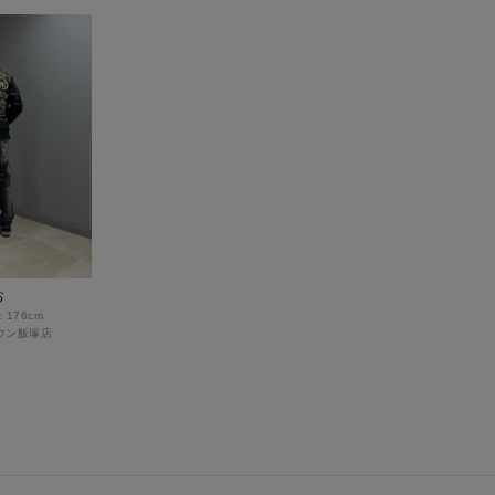
お
176cm
ウン飯塚店