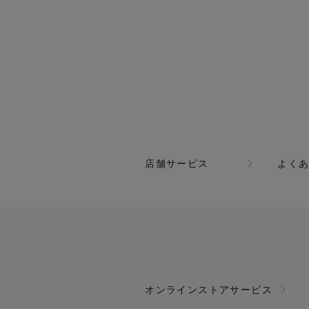
アクロスプラザ諫早店
ルームウェア
あけのアクロス
ワンピース
ジャングルパーク
ワンピース
イオン都城
スポーツウェア
スポーツウェア
店舗サービス
よく
オンラインストアサービス