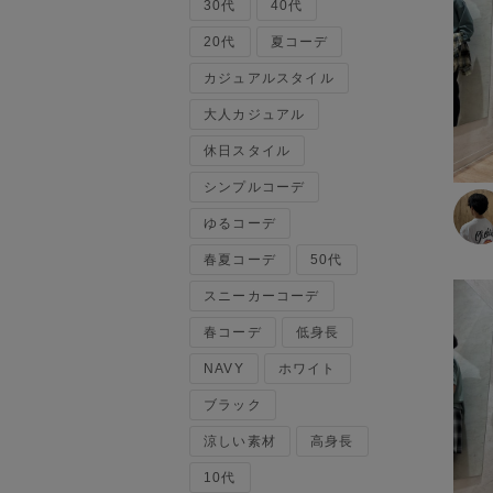
30代
ベスト
40代
120cm～129cm
マウンテンパーカー・ウィン
20代
夏コーデ
ドブレーカー
カジュアルスタイル
130cm～139cm
トップス
大人カジュアル
140cm～149cm
カーディガン
休日スタイル
キャミソール・タンクトップ
シンプルコーデ
スウェット・トレーナー
150cm～159cm
タンクトップ
ゆるコーデ
ニット・セーター
160cm～169cm
春夏コーデ
50代
パーカー
スニーカーコーデ
ベスト・ジレ
170cm～179cm
ポロシャツ
春コーデ
低身長
五分袖・七分袖Tシャツ
180cm～189cm
NAVY
ホワイト
五分袖・七分袖シャツ
長袖Tシャツ
ブラック
190cm～
長袖シャツ
涼しい素材
高身長
半袖Tシャツ
10代
半袖シャツ