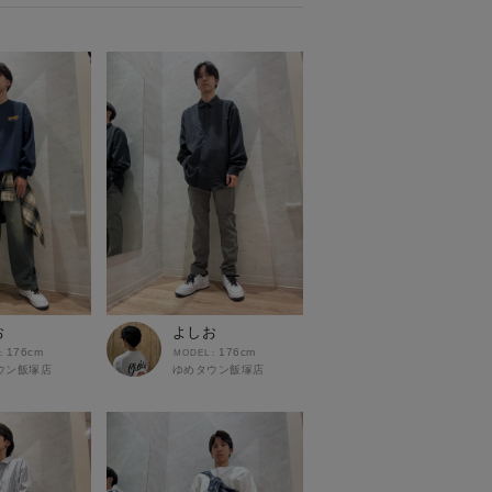
お
よしお
176cm
176cm
ウン飯塚店
ゆめタウン飯塚店