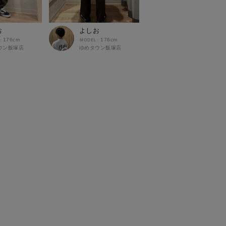
お
よしお
176cm
176cm
ウン飯塚店
ゆめタウン飯塚店