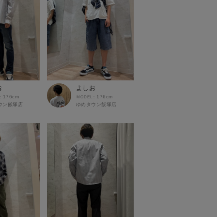
お
よしお
176cm
176cm
ウン飯塚店
ゆめタウン飯塚店