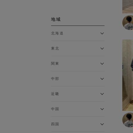
ボトムス
地域
カーゴパンツ
クロップドパンツ・アンクル
北海道
パンツ
ジョガーパンツ
アルティモール東神楽店
スウェットパンツ
東北
イオン札幌西岡店
スカート
銀河モール花巻店
チノパン
関東
デニム・ジーンズ
イオンタウン南陽店
ジョイフル本田千代田店
トラウザー
ガーラタウン青森店
中部
ハーフパンツ・ショートパン
イオン栃木店
イオン米沢店
ツ
ギャラリエアピタ知立店
MINANO分倍河原店
近畿
レギンス
イオンタウン大垣店
ガーデン前橋店
ロングパンツ
エコール・リラ店
半田インター店
中国
ワイドパンツ
イオンモール下妻店
フレスポ福知山店
エアポートウォーク名古屋店
MEGAドン・キホーテUNY佐
Pモール藤田店
インナー
エスタ和田山店
四国
原東店
イオンタウン刈谷店
フジグラン三原店
イオンモール東員