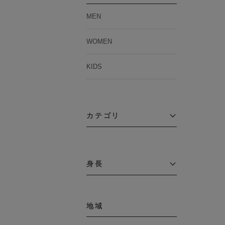
MEN
WOMEN
KIDS
カテゴリ
アウター
コーチジャケット
身長
コート
その他アウター
～109cm
ダウンジャケット
テーラードジャケット
地域
110cm～119cm
デニムジャケット