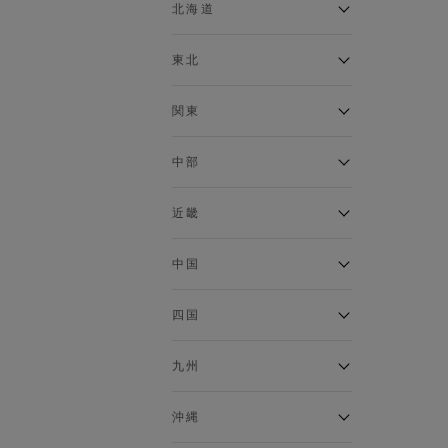
ベスト
北海道
120cm～129cm
マウンテンパーカー・ウィン
ドブレーカー
アルティモール東神楽店
東北
130cm～139cm
イオン札幌西岡店
トップス
銀河モール花巻店
関東
140cm～149cm
カーディガン
イオンタウン南陽店
キャミソール・タンクトップ
ジョイフル本田千代田店
ガーラタウン青森店
中部
スウェット・トレーナー
150cm～159cm
イオン栃木店
イオン米沢店
タンクトップ
ギャラリエアピタ知立店
MINANO分倍河原店
近畿
ニット・セーター
160cm～169cm
イオンタウン大垣店
ガーデン前橋店
パーカー
エコール・リラ店
半田インター店
中国
ベスト・ジレ
イオンモール下妻店
170cm～179cm
フレスポ福知山店
エアポートウォーク名古屋店
ポロシャツ
MEGAドン・キホーテUNY佐
Pモール藤田店
エスタ和田山店
四国
五分袖・七分袖Tシャツ
原東店
イオンタウン刈谷店
180cm～189cm
フジグラン三原店
五分袖・七分袖シャツ
イオンモール東員
イオンタウンふじみ野店
ラグーナテンボス蒲郡店
パワーセンター高知店
ゆめタウン益田店
九州
長袖Tシャツ
バザールタウン篠山店
190cm～
ザ・マーケットプレイス川越
バロー刈谷店
フジグラン北島店
長袖シャツ
総社
的場店
ミ・ナーラ店
イオンモール三光店
NAVYららぽーと沼津
半袖Tシャツ
高知インター北川添
沖縄
東岡山
川崎DICE店
セブンパーク天美店
フレスポ鳥栖店
半袖シャツ
NAVY イオンモール豊川
イオンモール今治新都市