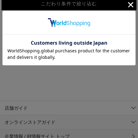
こだわり条件で絞り込む
MEN
WOMEN
アウター
検索条件に該当するコーディネートが見つかりませんでした。 検
KIDS
索条件を変更してください。
コーチジャケット
～109cm
コート
110cm～119cm
北海道
その他アウター
120cm～129cm
ダウンジャケット
東北
アルティモール東神楽店
130cm～139cm
テーラードジャケット
イオン札幌西岡店
関東
銀河モール花巻店
140cm～149cm
店舗ガイド
デニムジャケット
イオンタウン南陽店
150cm～159cm
中部
ジョイフル本田千代田店
オンラインストアガイド
ベスト
ガーラタウン青森店
160cm～169cm
イオン栃木店
近畿
ギャラリエアピタ知立店
マウンテンパーカー・ウィンドブレーカー
企業情報 / IR情報サイト トップ
イオン米沢店
170cm～179cm