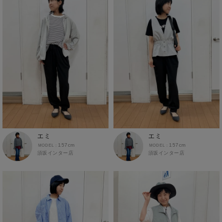
モラージュ佐賀店
半袖Tシャツ
イオンモールかほく
パラディ学園前
アクロスモール春日店
半袖シャツ
ゆめタウン飯塚店
ボトムス
アクロスプラザ諫早店
カーゴパンツ
あけのアクロス
クロップドパンツ・アンクルパンツ
ジャングルパーク
ジョガーパンツ
イオン都城
スウェットパンツ
スカート
エミ
エミ
チノパン
157cm
157cm
須坂インター店
須坂インター店
デニム・ジーンズ
トラウザー
ハーフパンツ・ショートパンツ
レギンス