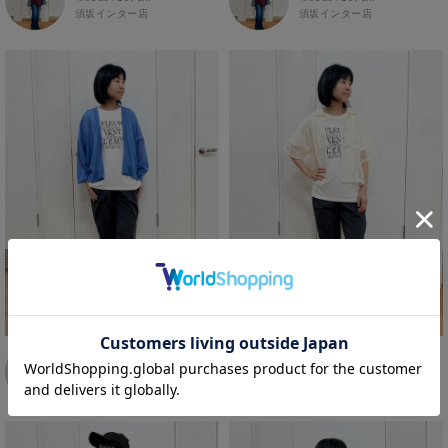
MINANO分倍河原店
イオンタウン大垣店
中国
エコール・リラ店
須坂インター店
須坂インター店
トップス
ホワイト
ブラック
涼しい素材
大人女子
180cm～189cm
ガーデン前橋店
半田インター店
フレスポ福知山店
四国
Pモール藤田店
キレイめコーデ
190cm～
カーディガン
イオンモール下妻店
エアポートウォーク名古屋店
エスタ和田山店
フジグラン三原店
九州
パワーセンター高知店
キャミソール・タンクトップ
MEGAドン・キホーテUNY佐原東店
イオンタウン刈谷店
イオンモール東員
ゆめタウン益田店
フジグラン北島店
沖縄
イオンモール三光店
スウェット・トレーナー
イオンタウンふじみ野店
ラグーナテンボス蒲郡店
バザールタウン篠山店
総社
高知インター北川添
フレスポ鳥栖店
タンクトップ
ザ・マーケットプレイス川越的場店
本部
イオン北谷店
バロー刈谷店
ミ・ナーラ店
東岡山
イオンモール今治新都市
伊万里店
ニット・セーター
川崎DICE店
イーアス沖縄豊崎
NAVYららぽーと沼津
本部
セブンパーク天美店
イオンタウン日向店
パーカー
西友大船店
NAVY イオンモール豊川
ピフレ新長田店
イオンモール大牟田
ベスト・ジレ
大井町店
豊田梅坪店
ららぽーと堺店
那珂川店
ポロシャツ
イオンタウン水戸南
須坂インター店
ゆめタウン姫路店
アクロスプラザ森町
五分袖・七分袖Tシャツ
塩尻GAZA店
コムボックス光明池店
エミ
エミ
オプシアミスミ店
五分袖・七分袖シャツ
イオン名古屋東
157cm
157cm
イオン山崎店
須坂インター店
須坂インター店
フェニックスガーデン浮の城店
長袖Tシャツ
イオンモールとなみ
イオンジェームス山店
ゆめタウンシティモール店
長袖シャツ
イオンモール東員
イトーヨーカドー明石店