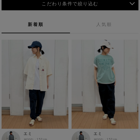
こだわり条件で絞り込む
新着順
人気順
MEN
WOMEN
アウター
KIDS
コーチジャケット
～109cm
コート
110cm～119cm
北海道
その他アウター
120cm～129cm
ダウンジャケット
東北
アルティモール東神楽店
130cm～139cm
30代
40代
夏コーデ
カジュアルスタイル
テーラードジャケット
イオン札幌西岡店
関東
銀河モール花巻店
140cm～149cm
休日スタイル
大人カジュアル
シンプルコーデ
デニムジャケット
イオンタウン南陽店
150cm～159cm
中部
ジョイフル本田千代田店
ベスト
ゆるコーデ
50代
春夏コーデ
楽チンスタイル
ガーラタウン青森店
160cm～169cm
イオン栃木店
近畿
ギャラリエアピタ知立店
エミ
エミ
マウンテンパーカー・ウィンドブレーカー
春コーデ
スニーカーコーデ
低身長
NAVY
イオン米沢店
170cm～179cm
157cm
157cm