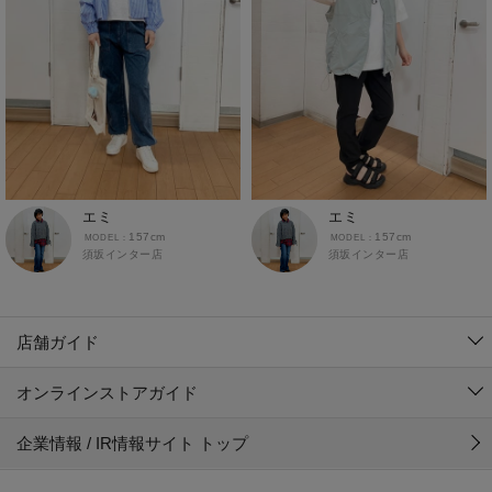
ロングパンツ
ワイドパンツ
インナー
あったかインナー
インナーシャツ
インナータイツ
エミ
エミ
157cm
157cm
ショーツ
須坂インター店
須坂インター店
ソックス
トランクス・ボクサーパンツ
店舗ガイド
ブラトップ
オンラインストアガイド
グッズ
企業情報 / IR情報サイト トップ
ベルト
ストール・マフラー