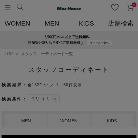
0
WOMEN
MEN
KIDS
店舗検索
TOP
スタッフコーディネート一覧
スタッフコーディネート
132
件中
1
-
60
件表示
モリ キミ
MEN
WOMEN
KIDS