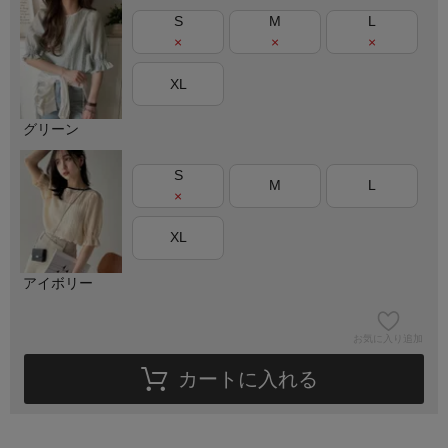
S
M
L
×
×
×
XL
グリーン
S
M
L
×
XL
アイボリー
お気に入り追加
カートに入れる