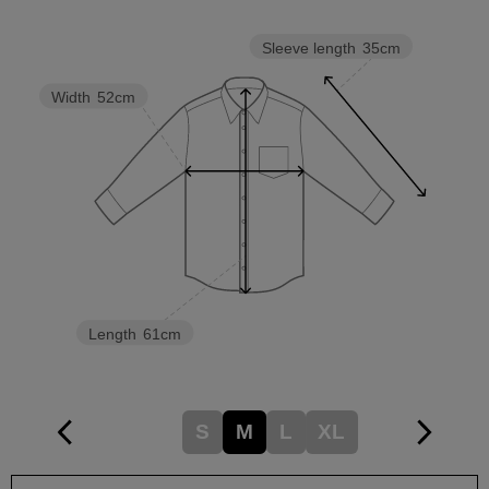
Sleeve length
35cm
Width
52cm
Length
61cm
S
M
L
XL