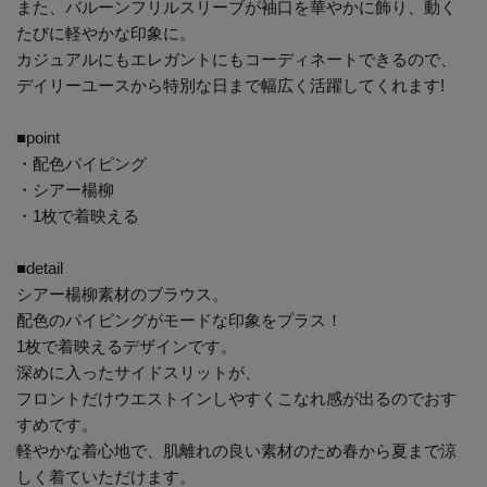
また、バルーンフリルスリーブが袖口を華やかに飾り、動く
たびに軽やかな印象に。
カジュアルにもエレガントにもコーディネートできるので、
デイリーユースから特別な日まで幅広く活躍してくれます!
■point
・配色パイピング
・シアー楊柳
・1枚で着映える
■detail
シアー楊柳素材のブラウス。
配色のパイピングがモードな印象をプラス！
1枚で着映えるデザインです。
深めに入ったサイドスリットが、
フロントだけウエストインしやすくこなれ感が出るのでおす
すめです。
軽やかな着心地で、肌離れの良い素材のため春から夏まで涼
しく着ていただけます。