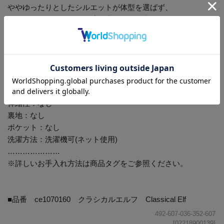
ややゆったりとしたシルエットが体型を選ばず、
リラックスした雰囲気を醸し出すのも魅力です。
■fabric
シアー楊柳ドビー
…………………
透け感：あり
厚さ：薄手
伸縮性：なし
裏地：なし
ポケット：なし
洗濯方法：洗濯機可(ネット使用)
…………………
※詳しいお手入れ方法は商品タグをご参照ください。
■品番 ce1070160 クラシカルエルフ Classical Elf
492-607-036-352-607
[02218900139]