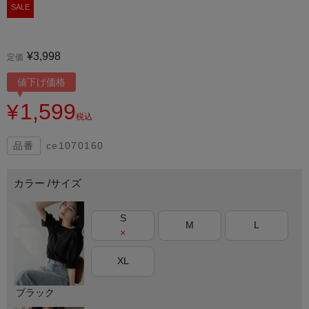
SALE
¥
3,998
定価
値下げ価格
1,599
¥
税込
ce1070160
カラー
サイズ
S
M
L
×
XL
ブラック