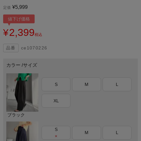
¥
5,999
定価
値下げ価格
2,399
¥
税込
ce1070226
カラー
サイズ
S
M
L
XL
ブラック
S
M
L
×