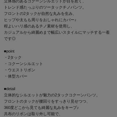
立体感のあるコクーンシルエットが目を惹く、
トレンド感たっぷりのツータックチノパンツ。
フロントの2タックが自然な丸みを生み、
ヒップや太もも周りをおしゃれにカバー♪
程よいハリ感のあるチノ素材を使用し、
カジュアルから綺麗めまで幅広いスタイルにマッチする一着
です◎
■point
・2タック
・コクーンシルエット
・ウエストリボン
・体型カバー
■detail
立体的なシルエットが魅力の2タックコクーンパンツ。
フロントのタックが腰回りをすっきり見せつつ、
360度どこから見ても綺麗な丸みをキープ♪
共布のリボンは取り外し可能で、