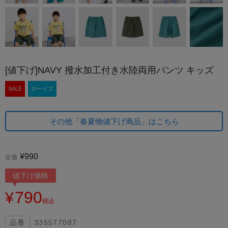
[値下げ]NAVY 撥水加工付き水陸両用パンツ キッズ
SALE
ボーイズ
その他「春夏物値下げ商品」はこちら
¥
990
定価
値下げ価格
790
¥
税込
335577087