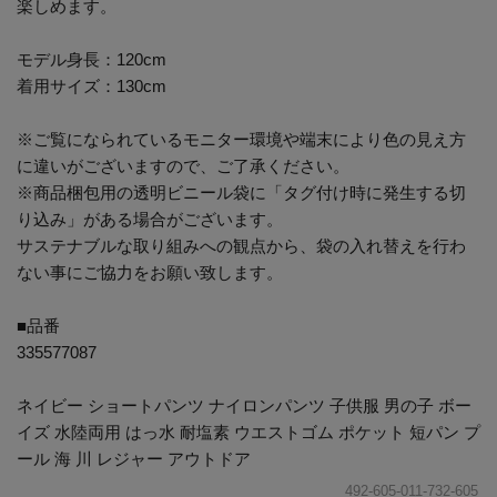
楽しめます。
モデル身長：120cm
着用サイズ：130cm
※ご覧になられているモニター環境や端末により色の見え方
に違いがございますので、ご了承ください。
※商品梱包用の透明ビニール袋に「タグ付け時に発生する切
り込み」がある場合がございます。
サステナブルな取り組みへの観点から、袋の入れ替えを行わ
ない事にご協力をお願い致します。
■品番
335577087
ネイビー ショートパンツ ナイロンパンツ 子供服 男の子 ボー
イズ 水陸両用 はっ水 耐塩素 ウエストゴム ポケット 短パン プ
ール 海 川 レジャー アウトドア
492-605-011-732-605