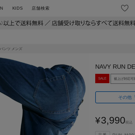
N
KIDS
店舗検索
ートパンツ メンズ
NAVY RUN
SALE
裾上げ対応可
その他
3,990
¥
税込
RUN-M00