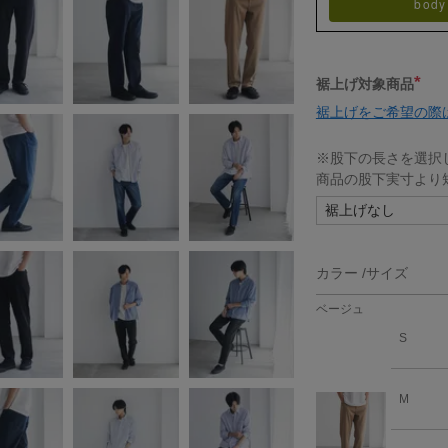
body
裾上げ対象商品
(必
裾上げをご希望の際
須)
※股下の長さを選択
商品の股下実寸より
カラー
サイズ
ベージュ
S
M