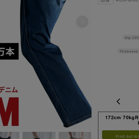
Hip
10
Thickness 
172cm 70kg
Find out m