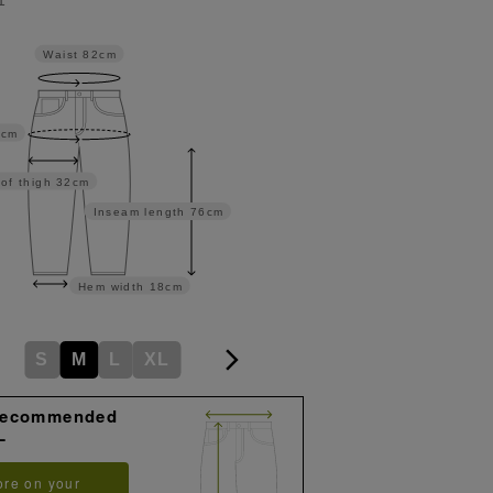
Waist
82cm
3cm
of thigh
32cm
Inseam length
76cm
Hem width
18cm
S
M
L
XL
Recommended
L
ore on your