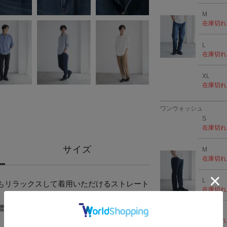
M
在庫切れ
L
在庫切れ
XL
在庫切れ
ワンウォッシュ
S
在庫切れ
サイズ
M
在庫切れ
L
もリラックスして着用いただけるストレート
在庫切れ
濃色デニム・ベージュの4色展開です。
XL
在庫切れ