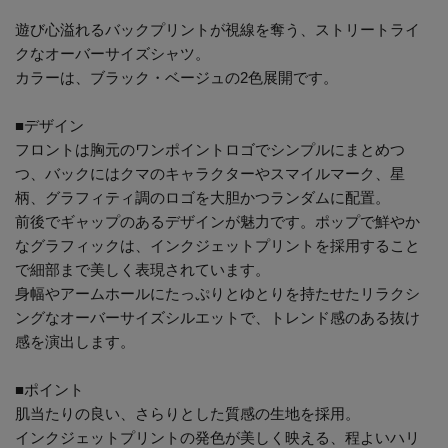
遊び心溢れるバックプリントが視線を奪う、ストリートライ
クなオーバーサイズシャツ。
カラーは、ブラック・ベージュの2色展開です。
■デザイン
フロントは胸元のワンポイントロゴでシンプルにまとめつ
つ、バックにはクマのキャラクターやスマイルマーク、星
柄、グラフィティ調のロゴを大胆かつランダムに配置。
前後でギャップのあるデザインが魅力です。ポップで鮮やか
なグラフィックは、インクジェットプリントを採用すること
で細部まで美しく表現されています。
身幅やアームホールにたっぷりとゆとりを持たせたリラクシ
ングなオーバーサイズシルエットで、トレンド感のある抜け
感を演出します。
■ポイント
肌当たりの良い、さらりとした質感の生地を採用。
インクジェットプリントの発色が美しく映える、程よいハリ