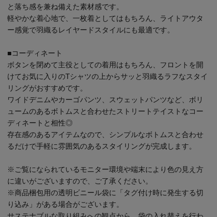
と落ち感を兼ね備えた素材感です。
軽やかな着心地で、一枚着としてはもちろん、ライトアウタ
ー感覚で羽織るレイヤードスタイルにも最適です。
■コーディネート
ボタンを閉めて主役としての着用はもちろん、フロントを開
けてお気に入りのTシャツの上からサッと羽織るラフなスタイ
リングがおすすめです。
ワイドデニムやカーゴパンツ、スウェットパンツなど、ボリ
ュームのあるボトムスと合わせたストリートテイストなコー
ディネートと相性◎
存在感のあるアイテムなので、シンプルなボトムスと合わせ
るだけで手軽に雰囲気のあるスタイリングが完成します。
※ご覧になられているモニター環境や端末により色の見え方
に違いがございますので、ご了承ください。
※商品梱包用の透明ビニール袋に「タグ付け時に発生する切
り込み」がある場合がございます。
サステナブルな取り組みへの観点から、袋の入れ替えを行わ