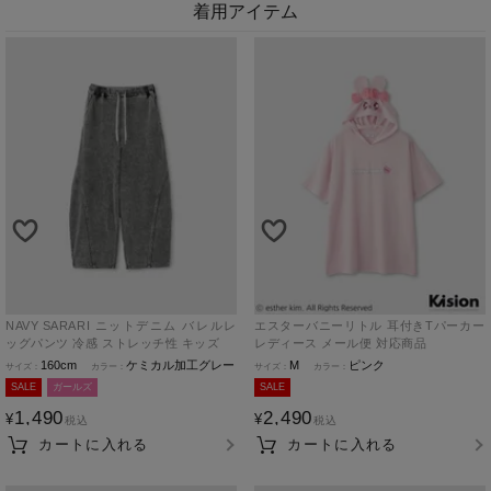
着用アイテム
NAVY SARARI ニットデニム バレルレ
エスターバニーリトル 耳付きTパーカー
ッグパンツ 冷感 ストレッチ性 キッズ
レディース メール便 対応商品
160cm
ケミカル加工グレー
M
ピンク
SALE
ガールズ
SALE
1,490
2,490
¥
¥
税込
税込
カートに入れる
カートに入れる