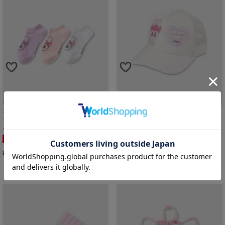
エスターバニーリトル ソックス3足組 キ
エスターバニーリトル メッシュキャッ
ャラクターフェイス柄 キッズ
プ キッズ
23cm
ピンク
F
オフホワイト
SALE
ガールズ
SALE
ガールズ
990
990
¥
¥
税込
税込
カートに入れる
カートに入れる