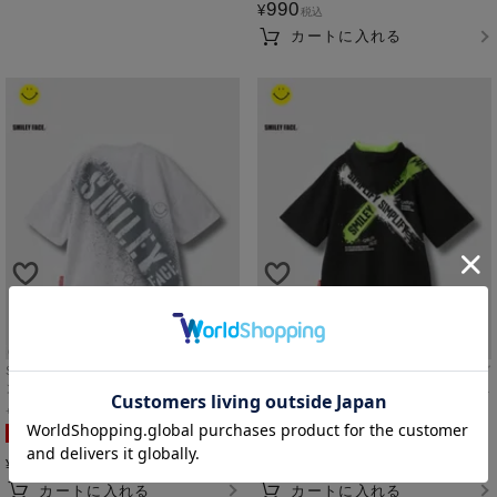
990
¥
税込
カートに入れる
Simplify スマイリーフェイス バックプリ
Simplify スマイリーフェイス ペイントグ
ント ビッグTシャツ キッズ メール便 対
ラフィック ダンボールニット 半袖パー
応商品
カー キッズ
160cm
ホワイト
160cm
ブラック
SALE
ボーイズ
SALE
ボーイズ
990
1,290
¥
¥
税込
税込
カートに入れる
カートに入れる