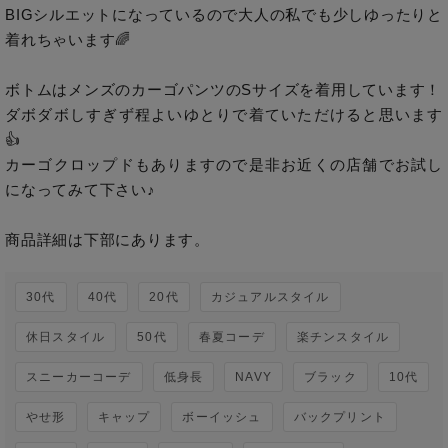
BIGシルエットになっているので大人の私でも少しゆったりと
着れちゃいます🌈

ボトムはメンズのカーゴパンツのSサイズを着用しています！

ダボダボしすぎず程よいゆとりで着ていただけると思います
👍

カーゴクロップドもありますので是非お近くの店舗でお試し
になってみて下さい♪

商品詳細は下部にあります。
30代
40代
20代
カジュアルスタイル
休日スタイル
50代
春夏コーデ
楽チンスタイル
スニーカーコーデ
低身長
NAVY
ブラック
10代
やせ形
キャップ
ボーイッシュ
バックプリント