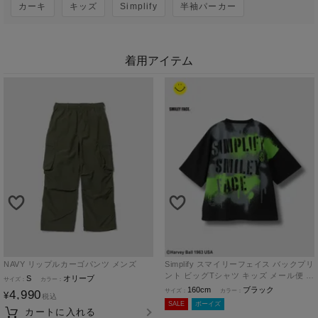
カーキ
キッズ
Simplify
半袖パーカー
着用アイテム
NAVY リップルカーゴパンツ メンズ
Simplify スマイリーフェイス バックプリ
ント ビッグTシャツ キッズ メール便 対
S
オリーブ
応商品
160cm
ブラック
4,990
¥
税込
SALE
ボーイズ
カートに入れる