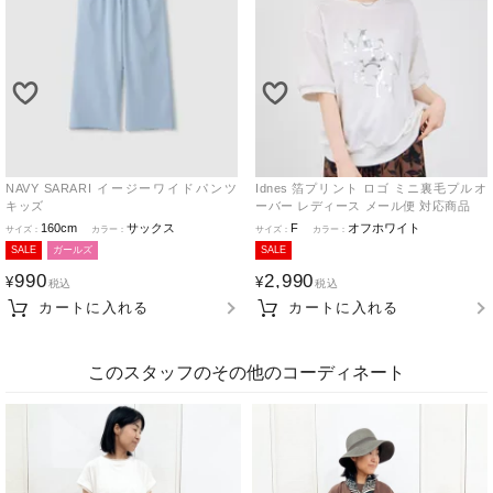
NAVY SARARI イージーワイドパンツ
Idnes 箔プリント ロゴ ミニ裏毛プルオ
キッズ
ーバー レディース メール便 対応商品
160cm
サックス
F
オフホワイト
SALE
ガールズ
SALE
990
2,990
¥
¥
税込
税込
カートに入れる
カートに入れる
このスタッフのその他のコーディネート