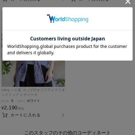
nAvy ハピ楽 カップ付きリブアメスリタ
ンクトップ レディース
S
ホワイト
2,190
¥
税込
カートに入れる
このスタッフのその他のコーディネート