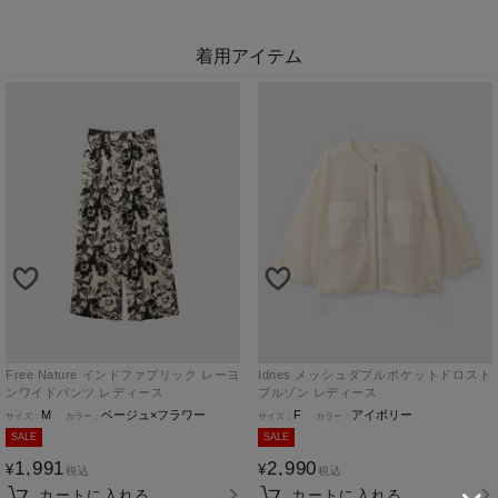
着用アイテム
Free Nature インドファブリック レーヨ
Idnes メッシュダブルポケットドロスト
ンワイドパンツ レディース
ブルゾン レディース
M
ベージュ×フラワー
F
アイボリー
SALE
SALE
1,991
2,990
¥
¥
税込
税込
カートに入れる
カートに入れる