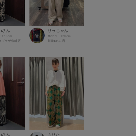
riさん
りっちゃん
158cm
150cm
スプラザ森町店
川崎DICE店
riさん
もりた