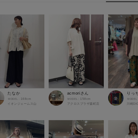
たなか
acmoriさん
りっ
168cm
158cm
イオンジェームス山
アクロスプラザ森町店
川崎DI