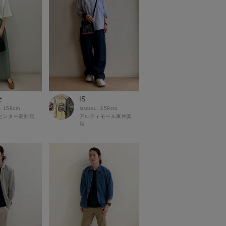
せ
IS
158cm
159cm
センター高知店
アルティモール東神楽
店