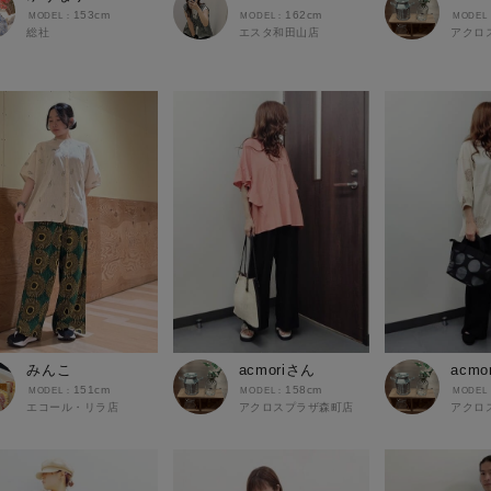
153cm
162cm
総社
エスタ和田山店
アクロ
みんこ
acmoriさん
acmo
151cm
158cm
エコール・リラ店
アクロスプラザ森町店
アクロ