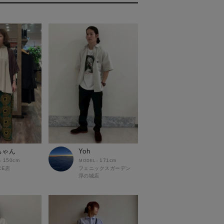
ちゃん
Yoh
150cm
171cm
CE店
フェニックスガーデン
浮の城店