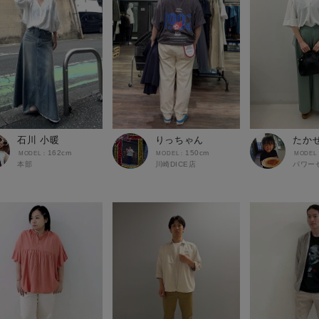
石川 小暖
りっちゃん
たか
162cm
150cm
本部
川崎DICE店
パワー