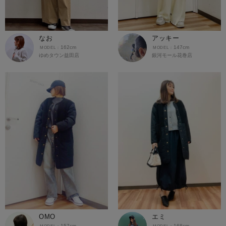
なお
アッキー
162cm
147cm
ゆめタウン益田店
銀河モール花巻店
OMO
エミ
157cm
168cm