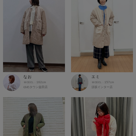
なお
エミ
162cm
157cm
ゆめタウン益田店
須坂インター店