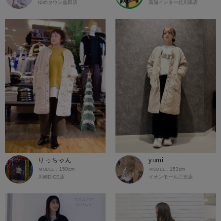
ゆめタウン益田店
高知インター北川添店
りっちゃん
yumi
150cm
153cm
川崎DICE店
イオンモール三光店