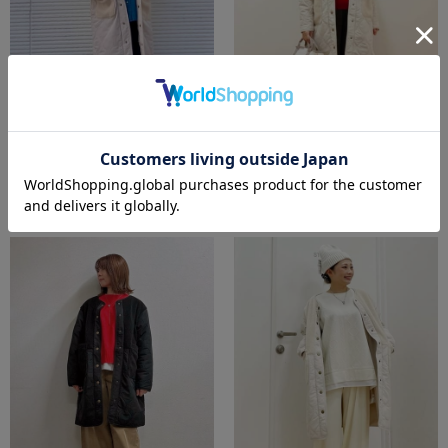
Amo
エミ
150cm
168cm
高知インター北川添店
イオンタウン南陽店