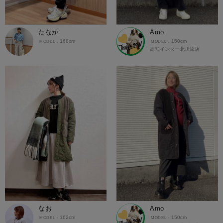
たなか
Amo
168cm
150cm
高知インター北川添店
なお
Amo
162cm
150cm