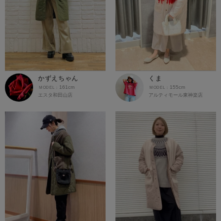
かずえちゃん
くま
161cm
155cm
エスタ和田山店
アルティモール東神楽店