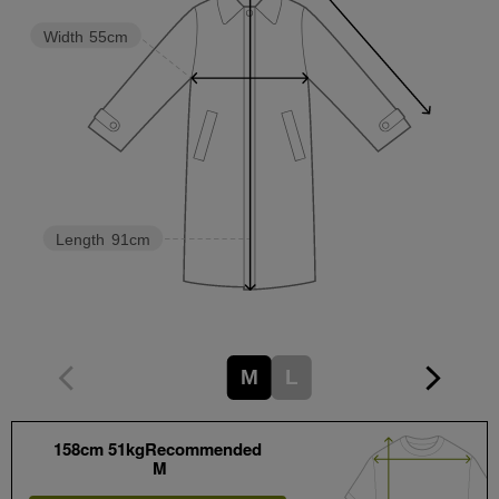
Width
55cm
Length
91cm
M
L
158cm 51kgRecommended
M