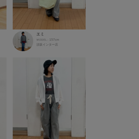
エミ
157cm
須坂インター店