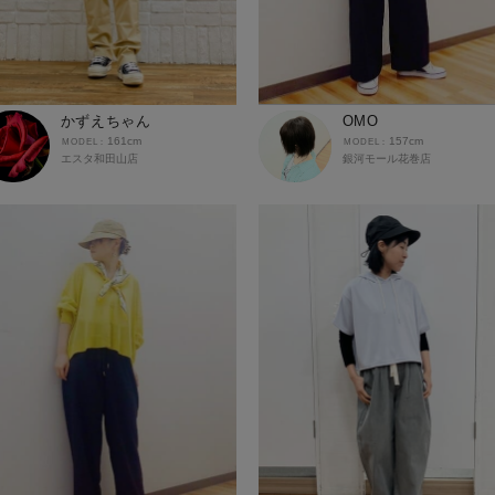
かずえちゃん
OMO
161cm
157cm
エスタ和田山店
銀河モール花巻店