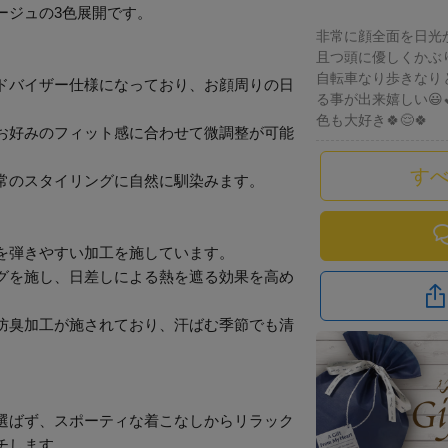
ージュの3色展開です。
非常に顔全面を日光
且つ頭に優しくかぶ
自転車なり歩きなり
ドバイザー仕様になっており、お顔周りの日
る事が出来嬉しい😃💕
色も大好き🍀😌🍀
お好みのフィット感に合わせて微調整が可能
す
常のスタイリングに自然に馴染みます。
を弾きやすい加工を施しています。
グを施し、日差しによる熱を遮る効果を高め
防臭加工が施されており、汗ばむ季節でも清
選ばず、スポーティな着こなしからリラック
チします。