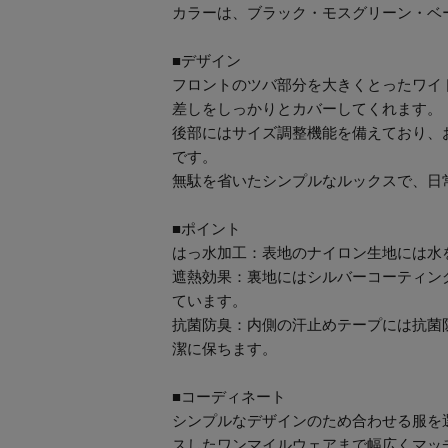
カラーは、ブラック・モスグリーン・ベ
■デザイン
フロントのツバ部分を大きくとったワイ
差しをしっかりとカバーしてくれます。
後部にはサイズ調整機能を備えており、
です。
無駄を省いたシンプルなルックスで、日
■ポイント
はっ水加工：表地のナイロン生地には水
遮熱効果：裏地にはシルバーコーティン
ています。
抗菌防臭：内側の汗止めテープには抗菌
潔に保ちます。
■コーディネート
シンプルなデザインのため合わせる服を
スしたワンマイルウェアまで幅広くマッ