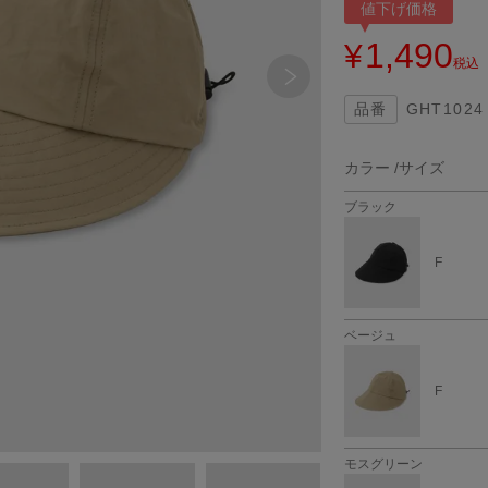
値下げ価格
1,490
¥
税込
GHT1024
カラー
サイズ
ブラック
F
ベージュ
F
モスグリーン