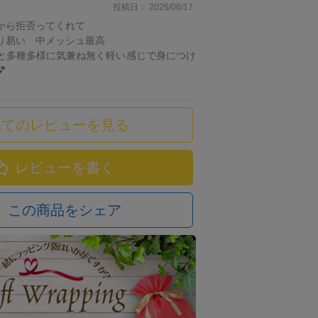
投稿日
2026/06/17
から拒否ってくれて

り易い　中メッシュ最高

と多種多様に気兼ね無く軽い感じで身につけ


べてのレビューを見る
レビューを書く
この商品をシェア