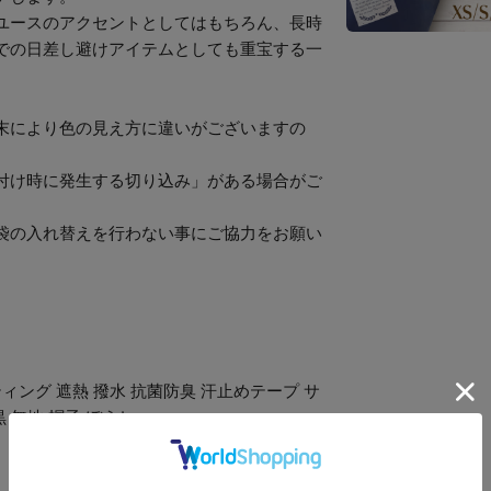
ユースのアクセントとしてはもちろん、長時
での日差し避けアイテムとしても重宝する一
末により色の見え方に違いがございますの
付け時に発生する切り込み」がある場合がご
袋の入れ替えを行わない事にご協力をお願い
ィング 遮熱 撥水 抗菌防臭 汗止めテープ サ
 無地 帽子 ぼうし
492-603-018-102-603
[02512101090]