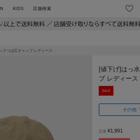
N
KIDS
店舗検索
シックつば広キャップ レディース
[値下げ]はっ
プ レディース
SALE
その他
¥
1,991
定価