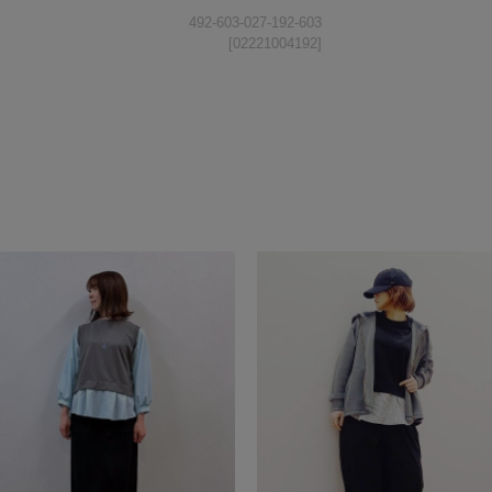
492-603-027-192-603
[02221004192]