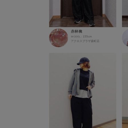
赤林檎
155cm
アクロスプラザ森町店