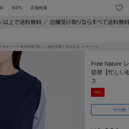
N
KIDS
店舗検索
ヤード調プルオーバー 布帛切替【忙しい朝も可愛く決まる♪】 レディース
Free Nat
切替【忙しい朝
ス
SALE
その他