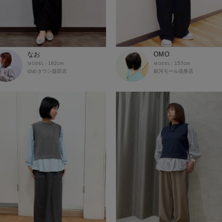
なお
OMO
162cm
157cm
ゆめタウン益田店
銀河モール花巻店