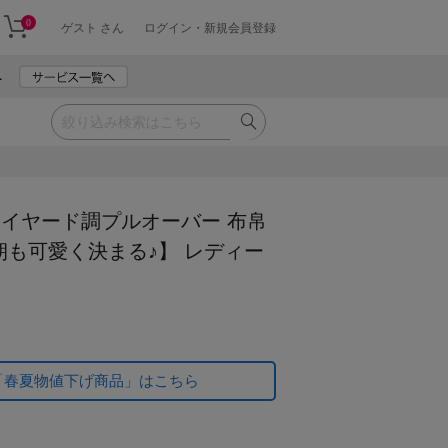
0
ゲスト さん
ログイン・新規会員登録
ure レイヤード調プルオーバー 布帛
も可愛く決まる♪】 レディー
「春夏物値下げ商品」はこちら