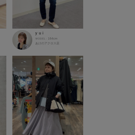
y u i
164cm
あけのアクロス店