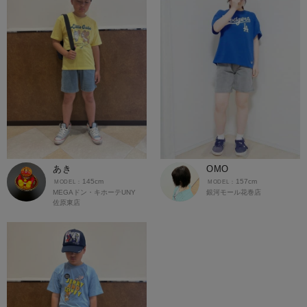
あき
OMO
145cm
157cm
MEGAドン・キホーテUNY
銀河モール花巻店
佐原東店