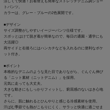
涼しくて快適！お着替えも簡単なストレッチデニム調ショー
トパンツ。
カラーは、グレー・ブルーの2色展開です。
■デザイン
サイズ調整がしやすいイージーパンツ仕様です。
スポッとはけて脱ぎ着が簡単なので、毎日の通園・通学にも
大活躍◎
両サイドと右後ろにはハンカチなどを入れるのに便利なポケ
ット付き。
■ポイント
本格的なデニムのような見た目でありながら、ぐんぐん伸び
る「ニット素材（ニットデニム）」を採用。
元気に走っても大丈夫。
大きな動きにもしっかりフィットし、窮屈感のないはき心地
です。
さらに、肌に触れるとひんやりと感じる冷感素材を使用。
汗ばむ季節でも熱がこもりにくく、サラッと快適に過ごせま