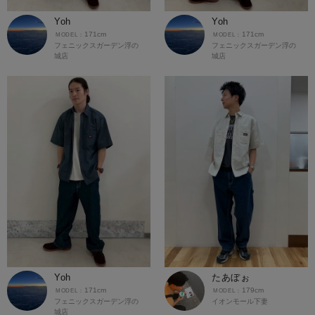
Yoh
Yoh
171cm
171cm
フェニックスガーデン浮の
フェニックスガーデン浮の
城店
城店
Yoh
たあぼぉ
171cm
179cm
フェニックスガーデン浮の
イオンモール下妻
城店