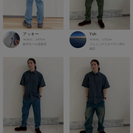
アッキー
Yoh
147cm
171cm
銀河モール花巻店
フェニックスガーデン浮の
城店