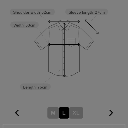
Sleeve length
27cm
Shoulder width
52cm
Width
58cm
Length
76cm
M
L
XL