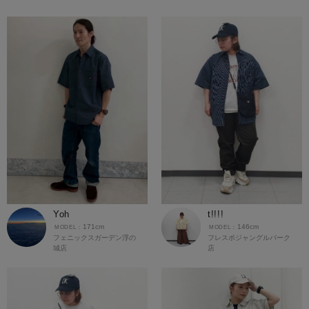
Yoh
t!!!!
171cm
146cm
フェニックスガーデン浮の
フレスポジャングルパーク
城店
店