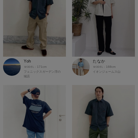
Yoh
たなか
171cm
168cm
フェニックスガーデン浮の
イオンジェームス山
城店